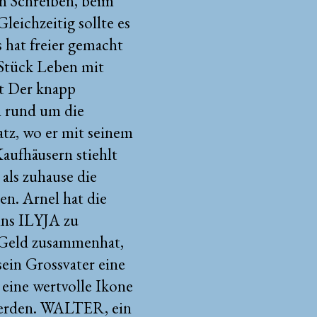
im Schreiben, beim
eichzeitig sollte es
s hat freier gemacht
Stück Leben mit
lt Der knapp
n rund um die
atz, wo er mit seinem
aufhäusern stiehlt
 als zuhause die
n. Arnel hat die
ins ILYJA zu
Geld zusammenhat,
sein Grossvater eine
 eine wertvolle Ikone
 werden. WALTER, ein