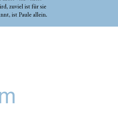
d, zuviel ist für sie
nt, ist Paule allein.
mm