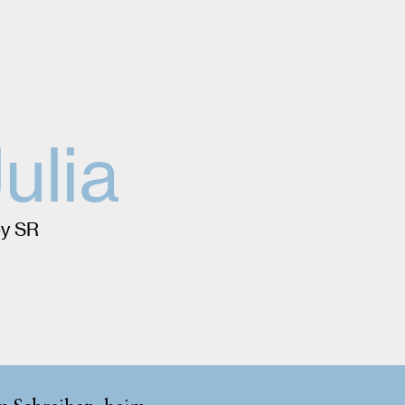
ulia
by SR