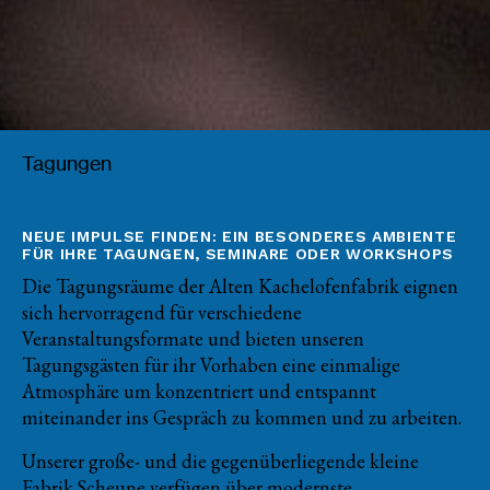
Tagungen
NEUE IMPULSE FINDEN: EIN BESONDERES AMBIENTE
FÜR IHRE TAGUNGEN, SEMINARE ODER WORKSHOPS
Die Tagungsräume der Alten Kachelofenfabrik eignen
sich hervorragend für verschiedene
Veranstaltungsformate und bieten unseren
Tagungsgästen für ihr Vorhaben eine einmalige
Atmosphäre um konzentriert und entspannt
miteinander ins Gespräch zu kommen und zu arbeiten.
Unserer große- und die gegenüberliegende kleine
Fabrik.Scheune verfügen über modernste