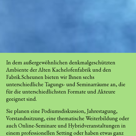
In dem außergewöhnlichen denkmalgeschützten
Ambiente der Alten Kachelofenfabrik und den
Fabrik.Scheunen bieten wir Ihnen sechs
unterschiedliche Tagungs- und Seminarräume an, die
für die unterschiedlichsten Formate und Akteure
geeignet sind.
Sie planen eine Podiumsdiskussion, Jahrestagung,
Vorstandssitzung, eine thematische Weiterbildung oder
auch Online-Seminare und Hybridveranstaltungen in
einem professionellen Setting oder haben etwas ganz