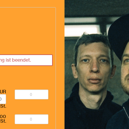
g ist beendet.
UR
St.
,00
St.