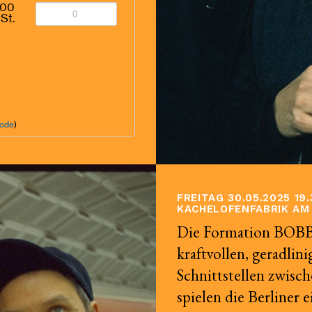
,00
St.
code
)
FREITAG 30.05.2025 19
KACHELOFENFABRIK AM
Die Formation BOBB
kraftvollen, geradlini
Schnittstellen zwisch
spielen die Berliner