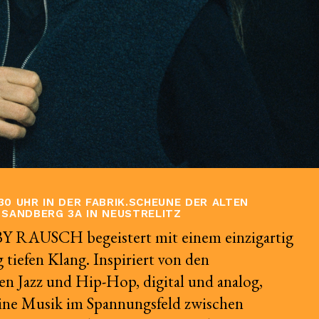
.30 UHR IN DER FABRIK.SCHEUNE DER ALTEN
 SANDBERG 3A IN NEUSTRELITZ
Y RAUSCH begeistert mit einem einzigartig
g tiefen Klang. Inspiriert von den
en Jazz und Hip-Hop, digital und analog,
 eine Musik im Spannungsfeld zwischen