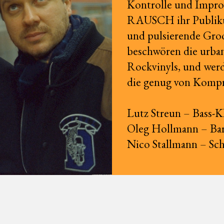
Kontrolle und Impro
RAUSCH ihr Publikum
und pulsierende Gro
beschwören die urban
Rockvinyls, und werde
die genug von Kompr
Lutz Streun – Bass-K
Oleg Hollmann – Bar
Nico Stallmann – Sc