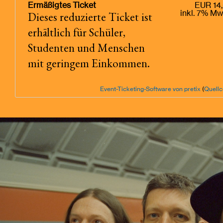
Ermäßigtes Ticket
EUR 14
Dieses reduzierte Ticket ist
inkl. 7% Mw
erhältlich für Schüler,
Studenten und Menschen
mit geringem Einkommen.
Event-Ticketing-Software von pretix
(
Quell