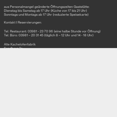
aus Personalmangel geänderte Öffnungszeiten Gaststätte:
Dienstag bis Samstag ab 17 Uhr (Küche von 17 bis 21 Uhr)
Sonntags und Montags ab 17 Uhr (reduzierte Speisekarte)
Kontakt I Reservierungen:
Tel. Restaurant: 03981 - 23 70 96 (eine halbe Stunde vor Öffnung)
Tel. Büro: 03981 – 20 31 45 (täglich 8 – 12 Uhr und 14 - 18 Uhr)
Alte Kachelofenfabrik
Sandberg 3a
17235 Neustrelitz
Tel: 03981 - 20 31 45
Fax: 03981 - 20 31 75
info@basiskulturfabrik.de
Newsletter
Melden Sie sich für unseren Newsletter an und bleiben Sie auf dem
Laufenden!
jetzt Abonnieren