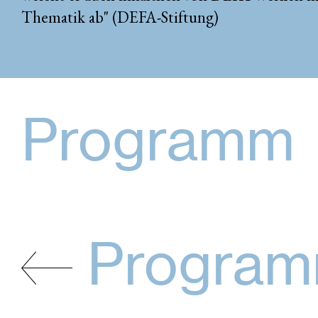
Thematik ab" (DEFA-Stiftung)
Programm
Progra