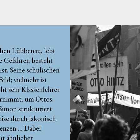
ichen Lübbenau, lebt
e Gefahren besteht
st. Seine schulischen
ild; vielmehr ist
ht sein Klassenlehrer
ernimmt, um Ottos
 Simon strukturiert
ise durch lakonisch
nzen ... Dabei
it ähnlicher