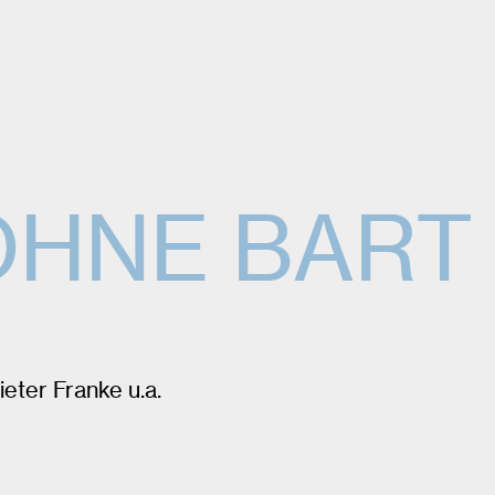
OHNE BART
eter Franke u.a.