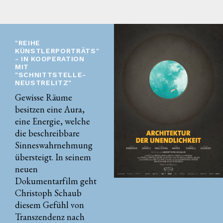
"REIHE
KÜNSTLERPORTRÄTS"
- IN KOOPERATION
MIT
"SCHNITTSTELLE-
NEUSTRELITZ"
Gewisse Räume
besitzen eine Aura,
eine Energie, welche
die beschreibbare
Sinneswahrnehmung
übersteigt. In seinem
neuen
Dokumentarfilm geht
Christoph Schaub
diesem Gefühl von
Transzendenz nach