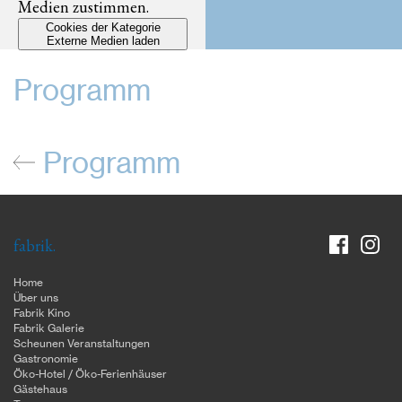
Medien zustimmen.
Cookies der Kategorie
Externe Medien laden
Programm
Programm
fabrik.
Home
Über uns
Fabrik Kino
Fabrik Galerie
Scheunen Veranstaltungen
Gastronomie
Öko-Hotel / Öko-Ferienhäuser
Gästehaus