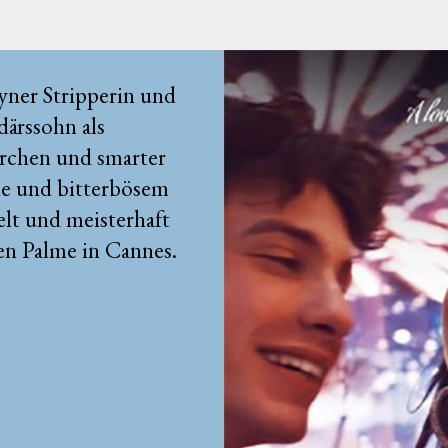
yner Stripperin und
därssohn als
rchen und smarter
ie und bitterbösem
lt und meisterhaft
en Palme in Cannes.