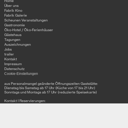
Home
Über uns
Fabrik Kino
Fabrik Galerie
Scheunen Veranstaltungen
Gastronomie
Öko-Hotel / Öko-Ferienhäuser
Gästehaus
Tagungen
Auszeichnungen
Jobs
trailer
Kontakt
Impressum
Datenschutz
Cookie-Einstellungen
aus Personalmangel geänderte Öffnungszeiten Gaststätte:
Dienstag bis Samstag ab 17 Uhr (Küche von 17 bis 21 Uhr)
Sonntags und Montags ab 17 Uhr (reduzierte Speisekarte)
Kontakt I Reservierungen:
Tel. Restaurant: 03981 - 23 70 96 (eine halbe Stunde vor Öffnung)
Tel. Büro: 03981 – 20 31 45 (täglich 8 – 12 Uhr und 14 - 18 Uhr)
Alte Kachelofenfabrik