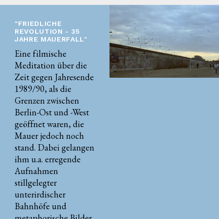
"FRIEDLICHE
REVOLUTION - 35
JAHRE MAUERFALL"
Eine filmische
Meditation über die
Zeit gegen Jahresende
1989/90, als die
Grenzen zwischen
Berlin-Ost und -West
geöffnet waren, die
Mauer jedoch noch
stand. Dabei gelangen
ihm u.a. erregende
Aufnahmen
stillgelegter
unterirdischer
Bahnhöfe und
metaphorische Bilder