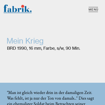
MENÜ
Mein Krieg
BRD 1990, 16 mm, Farbe, s/w, 90 Min.
"Man ist gleich wieder drin in der damaligen Zeit.
Was fehlt, ist ja nur der Ton von damals..." Dies sagt
ein ehemaliger Soldat beim Betrachten seiner