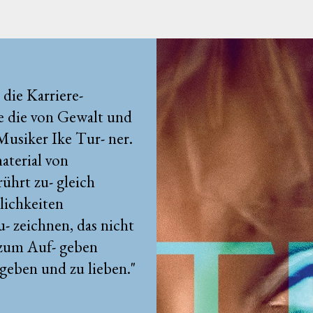
 die Karriere-
e die von Gewalt und
Musiker Ike Tur- ner.
aterial von
̈hrt zu- gleich
zlichkeiten
u- zeichnen, das nicht
e zum Auf- geben
 geben und zu lieben."