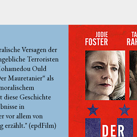
alische Versagen der
ngebliche Terroristen
 Mohamedou Ould
er Mauretanier“ als
moralischem
at diese Geschichte
bnisse in
er vor allem von
 erzählt." (epdFilm)