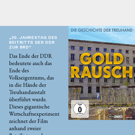
„30. JAHRESTAG DES
BEITRITTS DER DDR
ZUR BRD“
Das Ende der DDR
bedeutete auch das
Ende des
Volkseigentums, das
in die Hände der
Treuhandanstalt
überführt wurde.
Dieses gigantische
Wirtschaftsexperiment
zeichnet der Film
anhand zweier