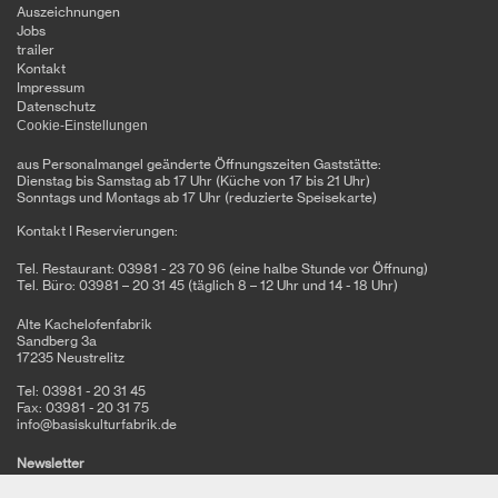
Auszeichnungen
Jobs
trailer
Kontakt
Impressum
Datenschutz
Cookie-Einstellungen
aus Personalmangel geänderte Öffnungszeiten Gaststätte:
Dienstag bis Samstag ab 17 Uhr (Küche von 17 bis 21 Uhr)
Sonntags und Montags ab 17 Uhr (reduzierte Speisekarte)
Kontakt I Reservierungen:
Tel. Restaurant: 03981 - 23 70 96 (eine halbe Stunde vor Öffnung)
Tel. Büro: 03981 – 20 31 45 (täglich 8 – 12 Uhr und 14 - 18 Uhr)
Alte Kachelofenfabrik
Sandberg 3a
17235 Neustrelitz
Tel: 03981 - 20 31 45
Fax: 03981 - 20 31 75
info@basiskulturfabrik.de
Newsletter
Melden Sie sich für unseren Newsletter an und bleiben Sie auf dem
Laufenden!