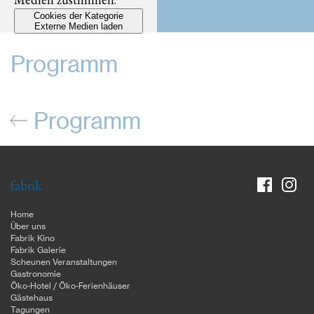
Cookies der Kategorie
Externe Medien laden
Programm
Programm
fabrik.
Home
Über uns
Fabrik Kino
Fabrik Galerie
Scheunen Veranstaltungen
Gastronomie
Öko-Hotel / Öko-Ferienhäuser
Gästehaus
Tagungen