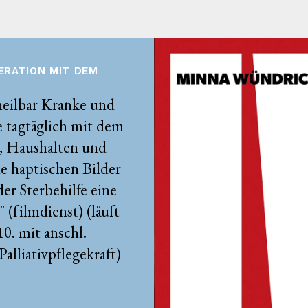
ERATION MIT DEM
heilbar Kranke und
e tagtäglich mit dem
, Haushalten und
e haptischen Bilder
er Sterbehilfe eine
(filmdienst) (läuft
10. mit anschl.
lliativpflegekraft)