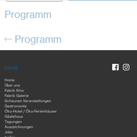
Programm
Programm
fabrik.
Home
Über uns
Fabrik Kino
Fabrik Galerie
Scheunen Veranstaltungen
Gastronomie
Öko-Hotel / Öko-Ferienhäuser
Gästehaus
Tagungen
Auszeichnungen
Jobs