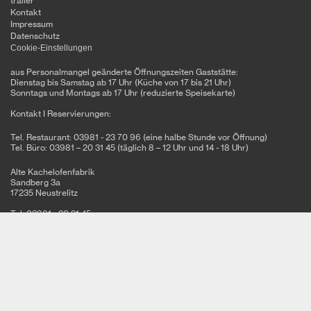
trailer
Kontakt
Impressum
Datenschutz
Cookie-Einstellungen
aus Personalmangel geänderte Öffnungszeiten Gaststätte:
Dienstag bis Samstag ab 17 Uhr (Küche von 17 bis 21 Uhr)
Sonntags und Montags ab 17 Uhr (reduzierte Speisekarte)
Kontakt I Reservierungen:
Tel. Restaurant: 03981 - 23 70 96 (eine halbe Stunde vor Öffnung)
Tel. Büro: 03981 – 20 31 45 (täglich 8 – 12 Uhr und 14 - 18 Uhr)
Alte Kachelofenfabrik
Sandberg 3a
17235 Neustrelitz
Tel: 03981 - 20 31 45
Fax: 03981 - 20 31 75
info@basiskulturfabrik.de
Newsletter
Melden Sie sich für unseren Newsletter an und bleiben Sie auf dem
Laufenden!
jetzt Abonnieren