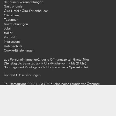
Scheunen Veranstaltungen
Gastronomie
Öko-Hotel / Öko-Ferienhäuser
Gästehaus
Tagungen
Auszeichnungen
Jobs
trailer
Kontakt
Impressum
Datenschutz
Cookie-Einstellungen
aus Personalmangel geänderte Öffnungszeiten Gaststätte:
Dienstag bis Samstag ab 17 Uhr (Küche von 17 bis 21 Uhr)
Sonntags und Montags ab 17 Uhr (reduzierte Speisekarte)
Kontakt I Reservierungen:
Tel. Restaurant: 03981 - 23 70 96 (eine halbe Stunde vor Öffnung)
Tel. Büro: 03981 – 20 31 45 (täglich 8 – 12 Uhr und 14 - 18 Uhr)
Alte Kachelofenfabrik
Sandberg 3a
17235 Neustrelitz
Tel: 03981 - 20 31 45