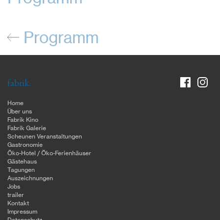
Programm
fabrik.
Home
Über uns
Fabrik Kino
Fabrik Galerie
Scheunen Veranstaltungen
Gastronomie
Öko-Hotel / Öko-Ferienhäuser
Gästehaus
Tagungen
Auszeichnungen
Jobs
trailer
Kontakt
Impressum
Datenschutz