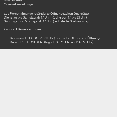
Cookie-Einstellungen
aus Personalmangel geänderte Öffnungszeiten Gaststätte:
Dienstag bis Samstag ab 17 Uhr (Küche von 17 bis 21 Uhr)
Sonntags und Montags ab 17 Uhr (reduzierte Speisekarte)
Kontakt I Reservierungen:
Tel. Restaurant: 03981 - 23 70 96 (eine halbe Stunde vor Öffnung)
Tel. Büro: 03981 – 20 31 45 (täglich 8 – 12 Uhr und 14 - 18 Uhr)
Alte Kachelofenfabrik
Sandberg 3a
17235 Neustrelitz
Tel: 03981 - 20 31 45
Fax: 03981 - 20 31 75
info@basiskulturfabrik.de
Newsletter
Melden Sie sich für unseren Newsletter an und bleiben Sie auf dem
Laufenden!
jetzt Abonnieren